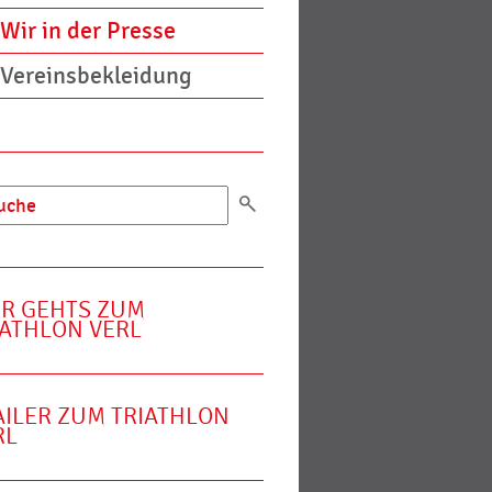
Wir in der Presse
Vereinsbekleidung
ER GEHTS ZUM
IATHLON VERL
AILER ZUM TRIATHLON
RL