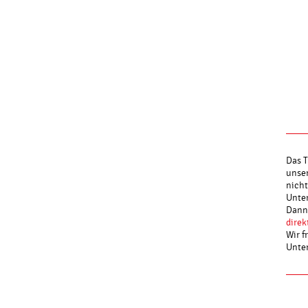
Das T
unser
nicht
Unter
Dann 
direk
Wir f
Unte