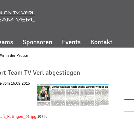
eams
Sponsoren
Events
Kontakt
Wir in der Presse
ort-Team TV Verl abgestiegen
ke vom 16.09.2015
ft_Ratingen_01.jpg
197 K