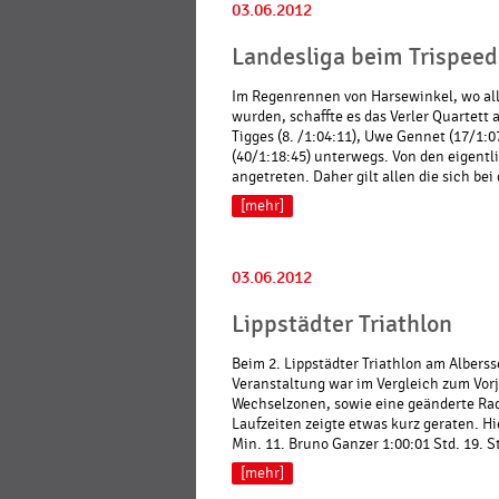
03.06.2012
Landesliga beim Trispeed
Im Regenrennen von Harsewinkel, wo alle
wurden, schaffte es das Verler Quartett 
Tigges (8. /1:04:11), Uwe Gennet (17/1:
(40/1:18:45) unterwegs. Von den eigentl
angetreten. Daher gilt allen die sich bei
[mehr]
03.06.2012
Lippstädter Triathlon
Beim 2. Lippstädter Triathlon am Alberss
Veranstaltung war im Vergleich zum Vorja
Wechselzonen, sowie eine geänderte Rad-
Laufzeiten zeigte etwas kurz geraten. Hie
Min. 11. Bruno Ganzer 1:00:01 Std. 19. St
[mehr]