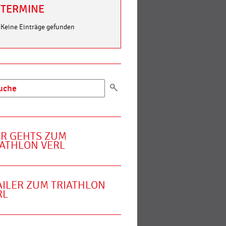
TERMINE
Keine Einträge gefunden
ER GEHTS ZUM
IATHLON VERL
AILER ZUM TRIATHLON
RL