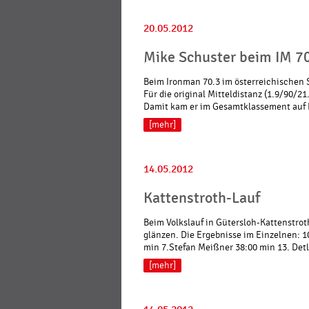
20.05.2012
Mike Schuster beim IM 70
Beim Ironman 70.3 im österreichischen 
Für die original Mitteldistanz (1.9/90/21
Damit kam er im Gesamtklassement auf R
[mehr]
14.05.2012
Kattenstroth-Lauf
Beim Volkslauf in Gütersloh-Kattenstrot
glänzen. Die Ergebnisse im Einzelnen: 10
min 7.Stefan Meißner 38:00 min 13. Detl
[mehr]