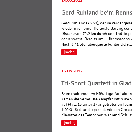
14.05.2012
Gerd Ruhland beim Rennst
Gerd Ruhland (AK 50), der im vergangene
wieder nach einer Herausforderung der b
Distanz von 72,2 km durch den Thüringer
dann soweit. Bereits um 6 Uhr morgens w
Nach 8:41 Std. überquerte Ruhland die..
[mehr]
13.05.2012
Tri-Sport Quartett in Gla
Beim traditionellen NRW-Liga-Auftakt in
kamen die Verler Dreikämpfer mit Mike 
auf Platz 13 unter 17 angetretenen Teams
1:02:01 Std. und legten damit den Grn
Klawitter das Tempo vor, während Schuste
[mehr]