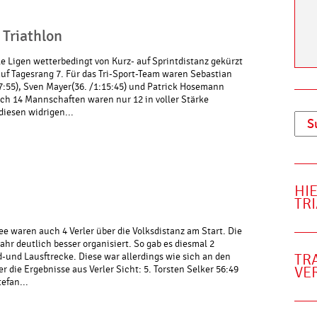
 Triathlon
 Ligen wetterbedingt von Kurz- auf Sprintdistanz gekürzt
auf Tagesrang 7. Für das Tri-Sport-Team waren Sebastian
07:55), Sven Mayer(36. /1:15:45) und Patrick Hosemann
ich 14 Mannschaften waren nur 12 in voller Stärke
 diesen widrigen...
HI
TR
ee waren auch 4 Verler über die Volksdistanz am Start. Die
hr deutlich besser organisiert. So gab es diesmal 2
und Lausftrecke. Diese war allerdings wie sich an den
TR
r die Ergebnisse aus Verler Sicht: 5. Torsten Selker 56:49
VE
efan...