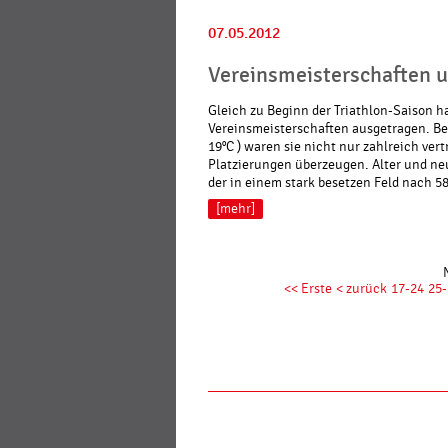
07.05.2012
Vereinsmeisterschaften u
Gleich zu Beginn der Triathlon-Saison ha
Vereinsmeisterschaften ausgetragen. Bei
19°C ) waren sie nicht nur zahlreich ver
Platzierungen überzeugen. Alter und n
der in einem stark besetzen Feld nach 58:
[mehr]
<< Erste
< zurück
17-24
25-