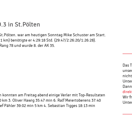
.3 in St.Pölten
St.Pölten. war am heutigen Sonntag Mike Schuster am Start.
.1 km) benötigte er 4:29:18 Std. (29:47/2:26:20/1:26:28).
ang 78 und wurde 8. der AK 35.
Das T
unser
nicht
Unter
Dann 
direk
h konnten am Freitag abend einige Verler mit Top-Resultaten
Wir f
 km 3. Oliver Hawig 35:47 min 6. Ralf Meiertoberens 37:40
Unte
ef Pähler 39:02 min 5 km 4. Sebastian Tigges 18:13 min