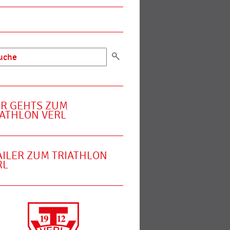
ER GEHTS ZUM
IATHLON VERL
AILER ZUM TRIATHLON
RL