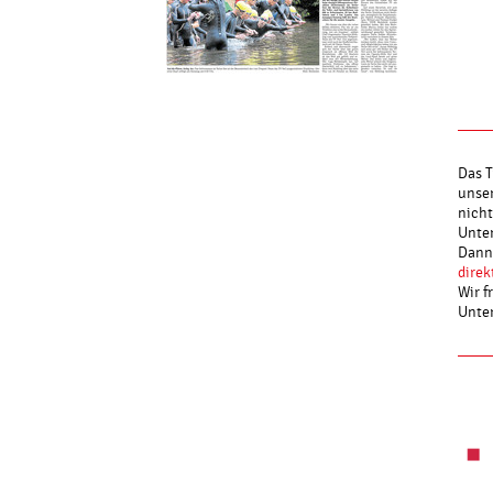
Das T
unser
nicht
Unter
Dann 
direk
Wir f
Unte