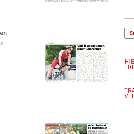
gen
13
HI
TR
TR
VE