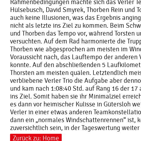
Rahmenbedingungen machte sich das Verler T
Hülsebusch, David Smyrek, Thorben Rein und To
auch keine Illusionen, was das Ergebnis anging,
nicht als letzte ins Ziel zu kommen. Beim Sc
und Thorben das Tempo vor, während Torsten u
versuchten. Auf dem Rad harmonierte die Trup
Thorben wie abgesprochen am meisten im Wind 
Voraussicht nach, das Lauftempo der anderen 
konnte. Auf den abschließenden 5 Laufkilomet
Thorsten am meisten quälen. Letztendlich meis
verbliebene Verler Trio die Aufgabe aber denn
und kam nach 1:08:40 Std. auf Rang 16 der 17
ins Ziel. Somit haben sie ihr Minimalziel erreic
es dann vor heimischer Kulisse in Gütersloh wei
Verler in einer etwas anderen Teamkonstellati
dann ein „normales Windschattenrennen“ ist, 
zuversichtlich sein, in der Tageswertung weiter
Zurück zu: Home