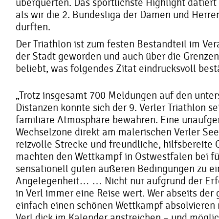
überquerten. Das sportlichste Highlight datiert
als wir die 2. Bundesliga der Damen und Herre
durften.
Der Triathlon ist zum festen Bestandteil im Ve
der Stadt geworden und auch über die Grenze
beliebt, was folgendes Zitat eindrucksvoll best
„Trotz insgesamt 700 Meldungen auf den unter
Distanzen konnte sich der 9. Verler Triathlon 
familiäre Atmosphäre bewahren. Eine unaufger
Wechselzone direkt am malerischen Verler See,
reizvolle Strecke und freundliche, hilfsbereite
machten den Wettkampf in Ostwestfalen bei f
sensationell guten äußeren Bedingungen zu ei
Angelegenheit… … Nicht nur aufgrund der Erfol
in Verl immer eine Reise wert. Wer abseits de
einfach einen schönen Wettkampf absolvieren m
Verl dick im Kalender anstreichen – und möglic