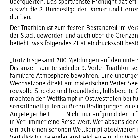
überquerten. Das sportlichste Highlight datiert
als wir die 2. Bundesliga der Damen und Herre
durften.
Der Triathlon ist zum festen Bestandteil im Ve
der Stadt geworden und auch über die Grenze
beliebt, was folgendes Zitat eindrucksvoll best
„Trotz insgesamt 700 Meldungen auf den unter
Distanzen konnte sich der 9. Verler Triathlon 
familiäre Atmosphäre bewahren. Eine unaufger
Wechselzone direkt am malerischen Verler See,
reizvolle Strecke und freundliche, hilfsbereite
machten den Wettkampf in Ostwestfalen bei f
sensationell guten äußeren Bedingungen zu ei
Angelegenheit… … Nicht nur aufgrund der Erfol
in Verl immer eine Reise wert. Wer abseits de
einfach einen schönen Wettkampf absolvieren m
Verl dick im Kalender anstreichen – und möglic