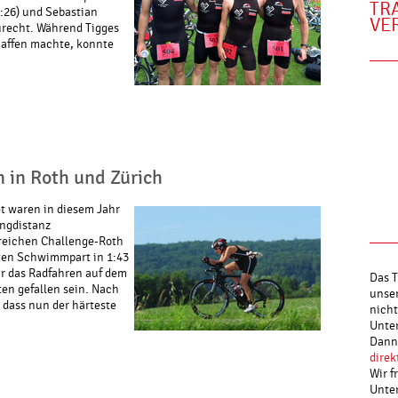
TR
5:26) und Sebastian
VE
urecht. Während Tigges
haffen machte, konnte
n in Roth und Zürich
 waren in diesem Jahr
angdistanz
sreichen Challenge-Roth
ten Schwimmpart in 1:43
ihr das Radfahren auf dem
Das T
en gefallen sein. Nach
unser
 dass nun der härteste
nicht
Unter
Dann 
direk
Wir f
Unte