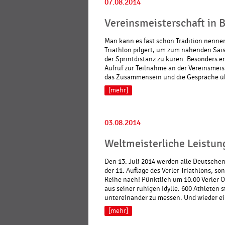
07.08.2014
Vereinsmeisterschaft in B
Man kann es fast schon Tradition nennen,
Triathlon pilgert, um zum nahenden Sais
der Sprintdistanz zu küren. Besonders e
Aufruf zur Teilnahme an der Vereinsmeist
das Zusammensein und die Gespräche üb
[mehr]
03.08.2014
Weltmeisterliche Leistu
Den 13. Juli 2014 werden alle Deutsche
der 11. Auflage des Verler Triathlons, 
Reihe nach! Pünktlich um 10:00 Verler Or
aus seiner ruhigen Idylle. 600 Athleten s
untereinander zu messen. Und wieder ei
[mehr]