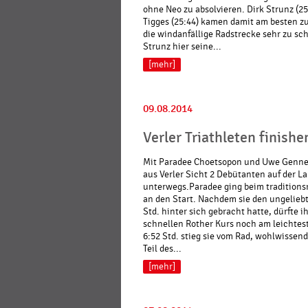
ohne Neo zu absolvieren. Dirk Strunz (2
Tigges (25:44) kamen damit am besten z
die windanfällige Radstrecke sehr zu sc
Strunz hier seine...
[mehr]
09.08.2014
Verler Triathleten finishe
Mit Paradee Choetsopon und Uwe Gennet
aus Verler Sicht 2 Debütanten auf der L
unterwegs.Paradee ging beim tradition
an den Start. Nachdem sie den ungelieb
Std. hinter sich gebracht hatte, dürfte 
schnellen Rother Kurs noch am leichtest
6:52 Std. stieg sie vom Rad, wohlwissend
Teil des...
[mehr]